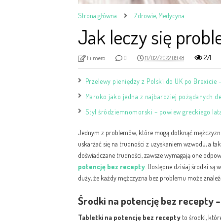
Strona główna
Zdrowie, Medycyna
Jak leczy się probl
271
Filmero
0
11/02/2022 09:48
Przelewy pieniędzy z Polski do UK po Brexicie –
Maroko jako jedna z najbardziej pożądanych de
Styl śródziemnomorski – powiew greckiego la
Jednym z problemów, które mogą dotknąć mężczyzn ta
uskarżać się na trudności z uzyskaniem wzwodu, a takż
doświadczane trudności, zawsze wymagają one odpo
potencję bez recepty
. Dostępne dzisiaj środki są 
duży, że każdy mężczyzna bez problemu może znaleź
Środki na potencję bez recepty 
Tabletki na potencję bez recepty
to środki, któ