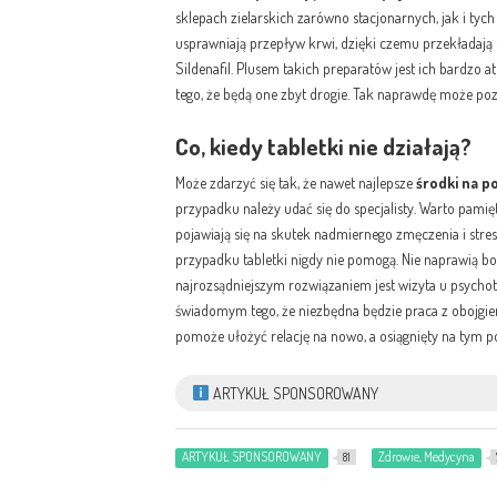
sklepach zielarskich zarówno stacjonarnych, jak i tych
usprawniają przepływ krwi, dzięki czemu przekładają s
Sildenafil. Plusem takich preparatów jest ich bardzo a
tego, że będą one zbyt drogie. Tak naprawdę może poz
Co, kiedy tabletki nie działają?
Może zdarzyć się tak, że nawet najlepsze
środki na p
przypadku należy udać się do specjalisty. Warto pam
pojawiają się na skutek nadmiernego zmęczenia i str
przypadku tabletki nigdy nie pomogą. Nie naprawią b
najrozsądniejszym rozwiązaniem jest wizyta u psychote
świadomym tego, że niezbędna będzie praca z obojgi
pomoże ułożyć relację na nowo, a osiągnięty na tym p
ARTYKUŁ SPONSOROWANY
ARTYKUŁ SPONSOROWANY
Zdrowie, Medycyna
81