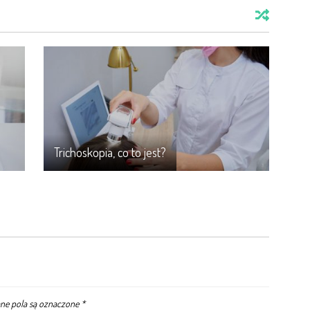
Trichoskopia, co to jest?
e pola są oznaczone
*