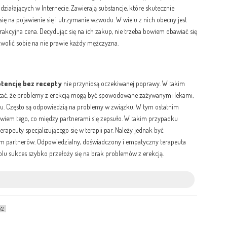
 działających w Internecie. Zawierają substancje, które skutecznie
ię na pojawienie się i utrzymanie wzwodu. W wielu z nich obecny jest
trakcyjna cena. Decydując się na ich zakup, nie trzeba bowiem obawiać się
wolić sobie na nie prawie każdy mężczyzna.
otencję bez recepty
nie przyniosą oczekiwanej poprawy. W takim
iętać, że problemy z erekcją mogą być spowodowane zażywanymi lekami,
esu. Często są odpowiedzią na problemy w związku. W tym ostatnim
owiem tego, co między partnerami się zepsuło. W takim przypadku
rapeuty specjalizującego się w terapii par. Należy jednak być
em partnerów. Odpowiedzialny, doświadczony i empatyczny terapeuta
olu sukces szybko przełoży się na brak problemów z erekcją.
72