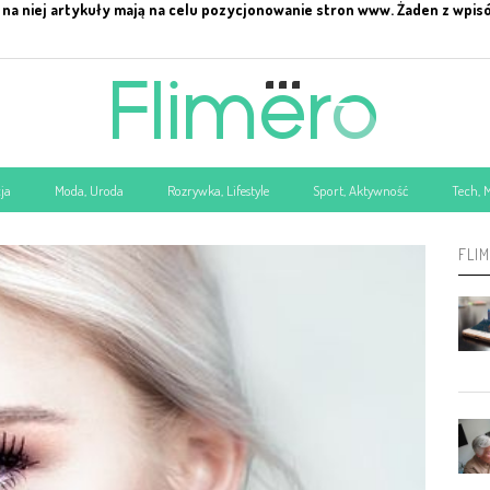
na niej artykuły mają na celu pozycjonowanie stron www. Żaden z wpis
ja
Moda, Uroda
Rozrywka, Lifestyle
Sport, Aktywność
Tech, 
FLI