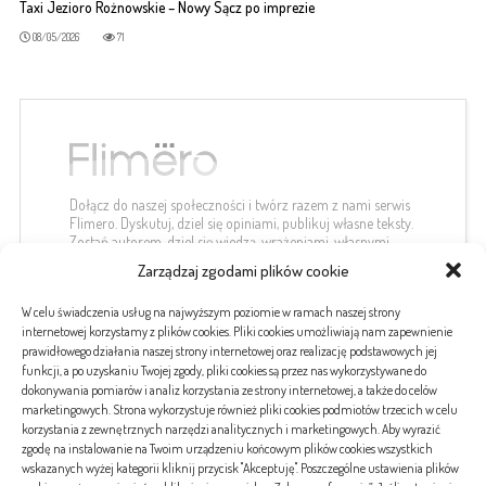
Taxi Jezioro Rożnowskie – Nowy Sącz po imprezie
08/05/2026
71
Dołącz do naszej społeczności i twórz razem z nami serwis
Flimero. Dyskutuj, dziel się opiniami, publikuj własne teksty.
Zostań autorem, dziel się wiedzą, wrażeniami, własnymi
spostrzeżeniami.
Zarządzaj zgodami plików cookie
kontakt@flimero.pl
W celu świadczenia usług na najwyższym poziomie w ramach naszej strony
internetowej korzystamy z plików cookies. Pliki cookies umożliwiają nam zapewnienie
prawidłowego działania naszej strony internetowej oraz realizację podstawowych jej
funkcji, a po uzyskaniu Twojej zgody, pliki cookies są przez nas wykorzystywane do
dokonywania pomiarów i analiz korzystania ze strony internetowej, a także do celów
#etykiety
marketingowych. Strona wykorzystuje również pliki cookies podmiotów trzecich w celu
korzystania z zewnętrznych narzędzi analitycznych i marketingowych. Aby wyrazić
zgodę na instalowanie na Twoim urządzeniu końcowym plików cookies wszystkich
wskazanych wyżej kategorii kliknij przycisk "Akceptuję". Poszczególne ustawienia plików
banki
choroby
covid-19
koronawirus
kredyt
kredyty
pogrzeb
serce
tatuaż