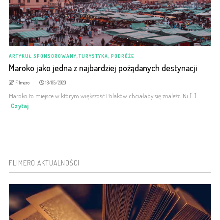
ARTYKUŁ SPONSOROWANY
,
TURYSTYKA, PODRÓŻE
Maroko jako jedna z najbardziej pożądanych destynacji
Filmero
18/05/2020
Maroko to miejsce w którym większość Polaków chciałaby się znaleźć. Ni [...]
Czytaj
FLIMERO AKTUALNOŚCI