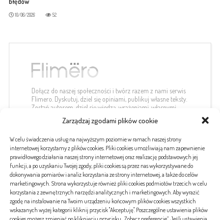
błędów
10/06/2026
52
Dołącz do naszej społeczności i twórz razem z nami serwis
Flimero. Dyskutuj, dziel się opiniami, publikuj własne teksty.
Zostań autorem, dziel się wiedzą, wrażeniami, własnymi
spostrzeżeniami.
Zarządzaj zgodami plików cookie
kontakt@flimero.pl
W celu świadczenia usług na najwyższym poziomie w ramach naszej strony
internetowej korzystamy z plików cookies. Pliki cookies umożliwiają nam zapewnienie
prawidłowego działania naszej strony internetowej oraz realizację podstawowych jej
funkcji, a po uzyskaniu Twojej zgody, pliki cookies są przez nas wykorzystywane do
dokonywania pomiarów i analiz korzystania ze strony internetowej, a także do celów
#etykiety
marketingowych. Strona wykorzystuje również pliki cookies podmiotów trzecich w celu
korzystania z zewnętrznych narzędzi analitycznych i marketingowych. Aby wyrazić
zgodę na instalowanie na Twoim urządzeniu końcowym plików cookies wszystkich
wskazanych wyżej kategorii kliknij przycisk "Akceptuję". Poszczególne ustawienia plików
banki
choroby
covid-19
koronawirus
kredyt
kredyty
pogrzeb
serce
tatuaż
cookies możesz zmieniać po kliknięciu przycisku „Zobacz preferencje”. Jeśli ustawienia