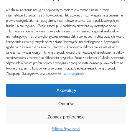
kontakt@flimero.pl
W celu świadczenia usług na najwyższym poziomie w ramach naszej strony
internetowej korzystamy z plików cookies. Pliki cookies umożliwiają nam zapewnienie
prawidłowego działania naszej strony internetowej oraz realizację podstawowych jej
funkcji, a po uzyskaniu Twojej zgody, pliki cookies są przez nas wykorzystywane do
dokonywania pomiarów i analiz korzystania ze strony internetowej, a także do celów
#etykiety
marketingowych. Strona wykorzystuje również pliki cookies podmiotów trzecich w celu
korzystania z zewnętrznych narzędzi analitycznych i marketingowych. Aby wyrazić
zgodę na instalowanie na Twoim urządzeniu końcowym plików cookies wszystkich
wskazanych wyżej kategorii kliknij przycisk "Akceptuję". Poszczególne ustawienia plików
banki
choroby
covid-19
koronawirus
kredyt
kredyty
pogrzeb
serce
tatuaż
cookies możesz zmieniać po kliknięciu przycisku „Zobacz preferencje”. Jeśli ustawienia
tatuaże
turystyka
wakacje
wirusy
zdrowie
odpowiadają Twoim preferencjom, aby wyrazić zgodę na instalowanie plików cookies na
Twoim urządzeniu końcowym w wybranym przez Ciebie zakresie kliknij przycisk
"Akceptuję". Szczegółowe znajdziesz w
Polityce prywatności
.
Strony
Akceptuję
Polityka Prywatności
Odmów
Zobacz preferencje
© 2020 Flimero.pl Wszelkie prawa zastrzeżone
Polityka Prywatności