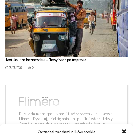
Taxi Jezioro Rożnowskie – Nowy Sącz po imprezie
08/05/2026
74
Dołącz do naszej społeczności i twórz razem z nami serwis
Flimero. Dyskutuj, dziel się opiniami, publikuj własne teksty.
Zostań autorem, dziel się wiedzą, wrażeniami, własnymi
spostrzeżeniami.
Zarządzaj zgodami plików cookie