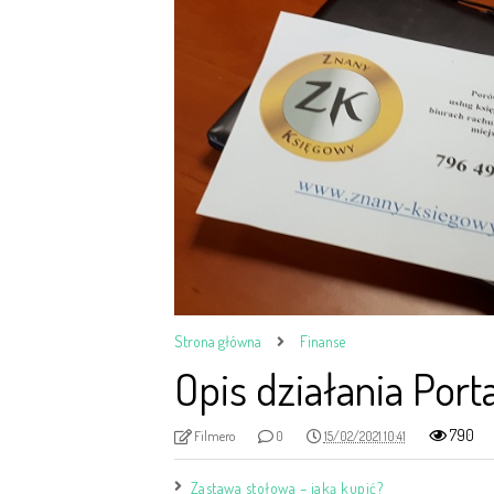
Strona główna
Finanse
Opis działania Por
790
Filmero
0
15/02/2021 10:41
Zastawa stołowa – jaką kupić?