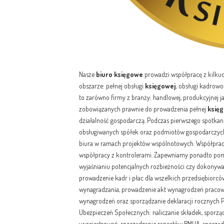
Nasze
biuro
księgowe
prowadzi współpracę z kilkud
obszarze: pełnej obsługi
księgowej
, obsługi kadrow
to zarówno firmy z branży: handlowej, produkcyjnej j
zobowiązanych prawnie do prowadzenia pełnej
księ
działalność gospodarczą. Podczas pierwszego spotkani
obsługiwanych spółek oraz podmiotów gospodarczych.
biura w ramach projektów wspólnotowych. Współpracu
współpracy z kontrolerami. Zapewniamy ponadto pom
wyjaśnianiu potencjalnych rozbieżności czy dokonyw
prowadzenie kadr i płac dla wszelkich przedsiębiorców
wynagradzania, prowadzenie akt wynagrodzeń pracown
wynagrodzeń oraz sporządzanie deklaracji rocznych PI
Ubezpieczeń Społecznych: naliczanie składek, sporządz
wyrejestrowań, sporządzanie raportów RMUA, sporząd