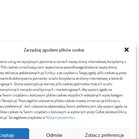
Zarządzaj zgodami plików cookie
zenia usług na najwyższym poziomie w ramach naszej strony internetowej korzystamy z
. Pliki cookies umożliwiają nam zapewnienie prawidłowego działania naszej strony
az realizację podstawowych jej funkcji, a po uzyskaniu Twojej zgody, pliki cookies są przez
wane do dokonywania pomiarów i analiz korzystania ze strony internetowej, a także do
ony
gowych. Strona wykorzystuje również pliki cookies podmiotów trzecich w celu
 zewnętrznych narzędzi analitycznych i marketingowych. Aby wyrazić zgodę na
na Twoim urządzeniu końcowym plików cookies wszystkich wskazanych wyżej kategorii
olityka Prywatności
sk "Akceptuję". Poszczególne ustawienia plików cookies możesz zmieniać po kliknięciu
acz preferencje”. Jeśli ustawienia odpowiadają Twoim preferencjom, aby wyrazić zgodę na
plików cookies na Twoim urządzeniu końcowym w wybranym przez Ciebie zakresie kliknij
ptuję". Szczegółowe znajdziesz w
Polityce prywatności
.
ceptuję
Odmów
Zobacz preferencje