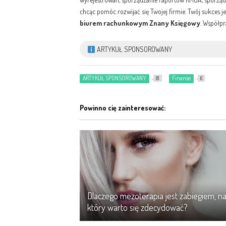
chcąc pomóc rozwijać się Twojej firmie. Twój sukces 
biurem
rachunkowym
Znany
Księgowy
. Współpr
ARTYKUŁ SPONSOROWANY
ARTYKUŁ SPONSOROWANY
Finanse
81
6
Powinno cię zainteresować:
Dlaczego mezoterapia jest zabiegiem, n
który warto się zdecydować?