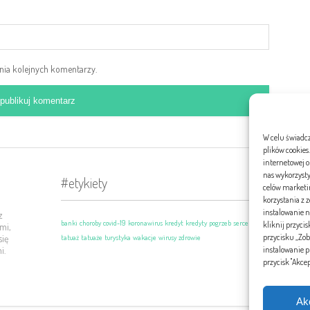
ania kolejnych komentarzy.
W celu świadc
plików cookies
internetowej or
nas wykorzysty
#etykiety
Str
celów marketin
korzystania z
instalowanie 
z
P
banki
choroby
covid-19
koronawirus
kredyt
kredyty
pogrzeb
serce
kliknij przyci
mi,
przycisku „Zob
się
tatuaż
tatuaże
turystyka
wakacje
wirusy
zdrowie
i.
instalowanie 
przycisk "Akce
Ak