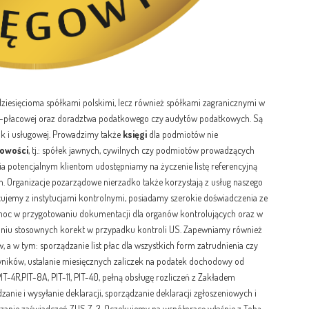
ziesięcioma spółkami polskimi, lecz również spółkami zagranicznymi w
o-płacowej oraz doradztwa podatkowego czy audytów podatkowych. Są
ak i usługowej. Prowadzimy także
księgi
dla podmiotów nie
gowości
, tj.: spółek jawnych, cywilnych czy podmiotów prowadzących
a potencjalnym klientom udostępniamy na życzenie listę referencyjną
 Organizacje pozarządowe nierzadko także korzystają z usług naszego
jemy z instytucjami kontrolnymi, posiadamy szerokie doświadczenia ze
oc w przygotowaniu dokumentacji dla organów kontrolujących oraz w
aniu stosownych korekt w przypadku kontroli US. Zapewniamy również
, a w tym: sporządzanie list płac dla wszystkich form zatrudnienia czy
ików, ustalanie miesięcznych zaliczek na podatek dochodowy od
T-4R,PIT-8A, PIT-11, PIT-40, pełną obsługę rozliczeń z Zakładem
anie i wysyłanie deklaracji, sporządzanie deklaracji zgłoszeniowych i
zanie zaświadczeń ZUS Z-3. Oczekujemy na współpracę właśnie z Tobą,