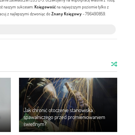
jest naszym sukcesem.
Księgowość
na najwyższym poziomie tylko z
acuj z najlepszymi dzwoniąc do
Znany
Księgowy
– 796490859.
Jak chronić otoczenie stanowiska
a
spawalniczego przed promieniowaniem
świetlnym?