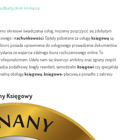
nadbałtyckim klimacie
iemu okresowi świadczenia usług, możemy poszczycić się zdobytym
kowego i
rachunkowości
. Opłaty pobierane za usługę
księgową
są
ze biuro posiada uprawnienia do usługowego prowadzenia dokumentów
ystania ze wsparcia zdalnego biura rozliczeniowego online. To
profesjonalizmem. Udało nam się stworzyć ambitny oraz zgrany zespół
radca podatkowy, biegły rewident, samodzielni
księgowi
czy specjalista
jonalną obsługę
księgową
,
księgowo
-płacową a ponadto z zakresu
any Księgowy