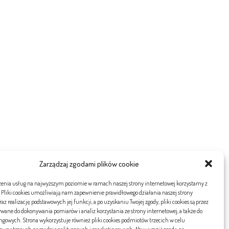
Zarządzaj zgodami plików cookie
zenia usług na najwyższym poziomie w ramach naszej strony internetowej korzystamy z
. Pliki cookies umożliwiają nam zapewnienie prawidłowego działania naszej strony
az realizację podstawowych jej funkcji, a po uzyskaniu Twojej zgody, pliki cookies są przez
wane do dokonywania pomiarów i analiz korzystania ze strony internetowej, a także do
ony
gowych. Strona wykorzystuje również pliki cookies podmiotów trzecich w celu