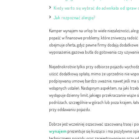
Kiedy warto się wybrać do adwokata od spraw 
Jak rozpoznać alergię?
Kamper wynajem na urlop to wiele niezależności, ale gd
popaść w finansowe problemy, które zniweczą radość 
obejmuje oferta, gdyż pewne firmy dodają dodatkowe 
wyposażenie, gazowa butla do gotowania czy używanie 
Niejednokrotnie tylko przy odbiorze pojazdu wychodzi n
uiścić dodatkową opłatę, mimo że uprzednio nie wsp
podpisywaną umowę bardzo uważnie, nawet jeśli ma się
wstępnych ustaleń. Następnym aspektem, na jaki trzeb
występuje dzienny limit, jakiego przekraczanie wiąże 
podróżach, szczególnie w górach lub poza krajem, ła
przy oddawaniu pojazdu.
Dobrze jest wcześniej oszacować szacowaną trasę i po
wynajem
prezentuje się kusząco i ma pozytywne opin
technicznego pojazdu oraz zarejestrowanie go przy o