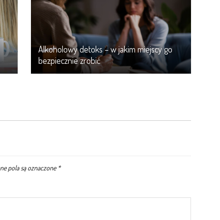
Alkoholowy detoks – w jakim miejscy go
bezpiecznie zrobić
e pola są oznaczone
*