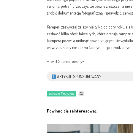
renomą, potrafi przeoczyć, że pewne zniszczenia nie z
zrobić dokumentację fotograficzną i sprawdzić, że 
Kamper zazwyczaj zależy nie tylko od pory roku, ale 
zestawić kilka ofert, także tych, które oferują camper
kampera pozwala uniknąć powtarzających się wydatk
wówczas, kiedy nie zdziwi żadnym nieprzewidzianym k
+Tekst Sponsorowany+
ARTYKUŁ SPONSOROWANY
Zdrowie, Medycyna
72
Powinno cię zainteresować: