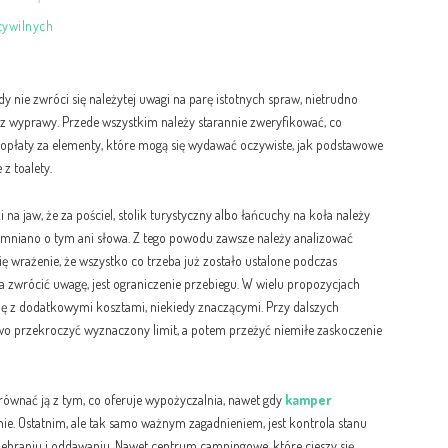
cywilnych
y nie zwróci się należytej uwagi na parę istotnych spraw, nietrudno
z wyprawy. Przede wszystkim należy starannie zweryfikować, co
opłaty za elementy, które mogą się wydawać oczywiste, jak podstawowe
z toalety.
a jaw, że za pościel, stolik turystyczny albo łańcuchy na koła należy
omniano o tym ani słowa. Z tego powodu zawsze należy analizować
 wrażenie, że wszystko co trzeba już zostało ustalone podczas
a zwrócić uwagę, jest ograniczenie przebiegu. W wielu propozycjach
się z dodatkowymi kosztami, niekiedy znaczącymi. Przy dalszych
two przekroczyć wyznaczony limit, a potem przeżyć niemiłe zaskoczenie
równać ją z tym, co oferuje wypożyczalnia, nawet gdy
kamper
ie. Ostatnim, ale tak samo ważnym zagadnieniem, jest kontrola stanu
debraniu i oddawaniu. Nawet centrum campingowe, które cieszy się