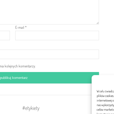
E-mail
*
ania kolejnych komentarzy.
W celu świadc
plików cookies
internetowej or
nas wykorzysty
#etykiety
Str
celów marketin