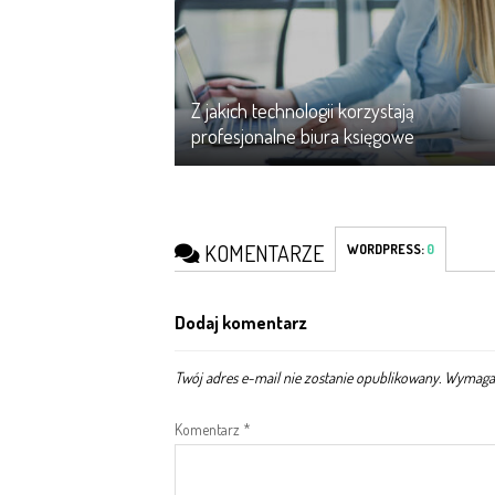
Z jakich technologii korzystają
profesjonalne biura księgowe
KOMENTARZE
WORDPRESS:
0
Dodaj komentarz
Twój adres e-mail nie zostanie opublikowany.
Wymagan
Komentarz
*