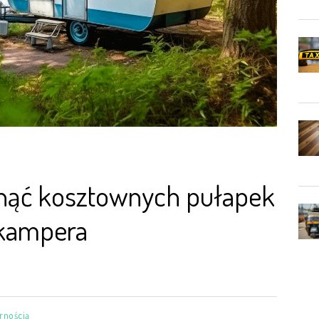
knąć kosztownych pułapek
kampera
arnością