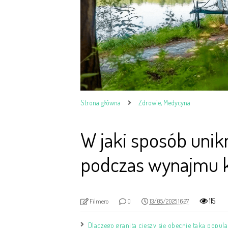
Strona główna
Zdrowie, Medycyna
W jaki sposób uni
podczas wynajmu 
115
Filmero
0
13/05/2025 16:27
Dlaczego granita cieszy się obecnie taką popul