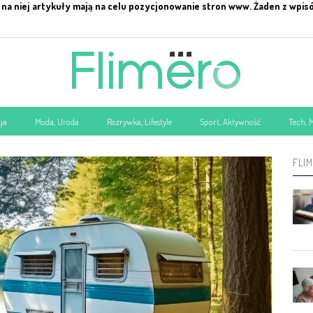
na niej artykuły mają na celu pozycjonowanie stron www. Żaden z wpis
ja
Moda, Uroda
Rozrywka, Lifestyle
Sport, Aktywność
Tech, 
FLI