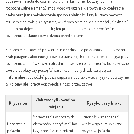
dopasowanie auta do ustaleń (kolor, marka, numer boczny lub inne
rozpoznawalne elementy), możliwość wskazania kierowcy jako konkretnej
osoby oraz jasne potwierdzenie sposobu płatności. Przy kursach nocnych
regularnie pojawiają się sytuacje, w których terminal do płatności „nie działa”
dopiero po dojechaniu do celu; ten problem da się ograniczyć, jeśli metoda
rozliczenia zostanie potwierdzona przed startem.
Znaczenie ma również potwierdzenie rozliczenia po zakończeniu przejazdu.
Brak paragonu albo innego dowodu transakcji komplikuje reklamację, a przy
rozliczeniach gotówkowych utrudnia odtworzenie parametrów kursu w razie
sporu o dopłaty czy postój. W warunkach nocnych zdarzają się też
nieformalne „podwózki” podszywające się pod taxi; wtedy ryzyko dotyczy nie
tylko ceny, ale i braku odpowiedzialności przewozowej.
Jak zweryfikować na
Kryterium
Ryzyko przy braku
miejscu
Sprawdzenie widocznych
Trudność w rozpoznaniu
Oznaczenia
elementów identyfikacji taxi
właściwego auta, większe
pojazdu
i zgodności z ustaleniami
ryzyko wejścia do