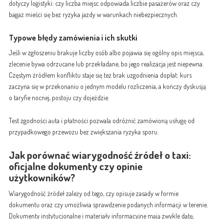
dotyczy logistyki: czy liczba miejsc odpowiada liczbie pasażerów oraz czy
bagaż mieści się bez ryzyka jazdy w warunkach niebezpiecznych.
Typowe błędy zamówienia i ich skutki
Jeśli w zgłoszeniu brakuje liczby osób albo pojawia się ogólny opis miejsca,
zlecenie bywa odrzucane lub przekładane, bo jego realizacja jest niepewna.
Częstym źródłem konfliktu staje się też brak uzgodnienia dopłat: kurs
zaczyna się w przekonaniu o jednym modelu rozliczenia, a kończy dyskusją
o taryfie nocnej, postoju czy dojeździe.
Test zgodności auta i płatności pozwala odróżnić zamówioną usługę od
przypadkowego przewozu bez zwiększania ryzyka sporu.
Jak porównać wiarygodność źródeł o taxi:
oficjalne dokumenty czy opinie
użytkowników?
Wiarygodność źródeł zależy od tego, czy opisuje zasady w formie
dokumentu oraz czy umożliwia sprawdzenie podanych informacji w terenie.
Dokumenty instytucjonalne i materiały informacyjne mają zwykle datę,