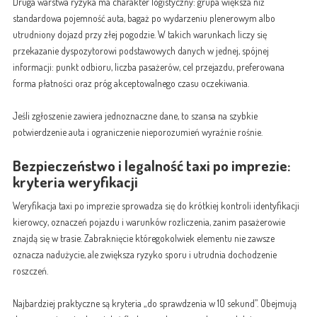
Druga warstwa ryzyka ma charakter logistyczny: grupa większa niż
standardowa pojemność auta, bagaż po wydarzeniu plenerowym albo
utrudniony dojazd przy złej pogodzie. W takich warunkach liczy się
przekazanie dyspozytorowi podstawowych danych w jednej, spójnej
informacji: punkt odbioru, liczba pasażerów, cel przejazdu, preferowana
forma płatności oraz próg akceptowalnego czasu oczekiwania.
Jeśli zgłoszenie zawiera jednoznaczne dane, to szansa na szybkie
potwierdzenie auta i ograniczenie nieporozumień wyraźnie rośnie.
Bezpieczeństwo i legalność taxi po imprezie:
kryteria weryfikacji
Weryfikacja taxi po imprezie sprowadza się do krótkiej kontroli identyfikacji
kierowcy, oznaczeń pojazdu i warunków rozliczenia, zanim pasażerowie
znajdą się w trasie. Zabraknięcie któregokolwiek elementu nie zawsze
oznacza nadużycie, ale zwiększa ryzyko sporu i utrudnia dochodzenie
roszczeń.
Najbardziej praktyczne są kryteria „do sprawdzenia w 10 sekund”. Obejmują