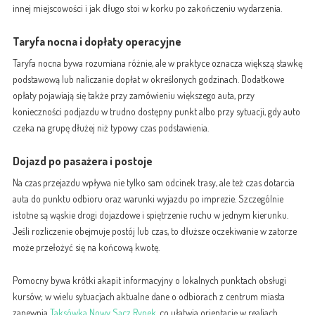
innej miejscowości i jak długo stoi w korku po zakończeniu wydarzenia.
Taryfa nocna i dopłaty operacyjne
Taryfa nocna bywa rozumiana różnie, ale w praktyce oznacza większą stawkę
podstawową lub naliczanie dopłat w określonych godzinach. Dodatkowe
opłaty pojawiają się także przy zamówieniu większego auta, przy
konieczności podjazdu w trudno dostępny punkt albo przy sytuacji, gdy auto
czeka na grupę dłużej niż typowy czas podstawienia.
Dojazd po pasażera i postoje
Na czas przejazdu wpływa nie tylko sam odcinek trasy, ale też czas dotarcia
auta do punktu odbioru oraz warunki wyjazdu po imprezie. Szczególnie
istotne są wąskie drogi dojazdowe i spiętrzenie ruchu w jednym kierunku.
Jeśli rozliczenie obejmuje postój lub czas, to dłuższe oczekiwanie w zatorze
może przełożyć się na końcową kwotę.
Pomocny bywa krótki akapit informacyjny o lokalnych punktach obsługi
kursów; w wielu sytuacjach aktualne dane o odbiorach z centrum miasta
zapewnia
Taksówka Nowy Sącz Rynek
, co ułatwia orientację w realiach