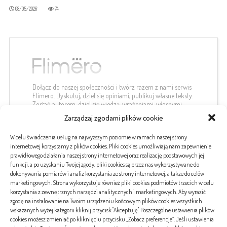
08/05/2026
74
Dołącz do naszej społeczności i twórz razem z nami serwis
Flimero. Dyskutuj, dziel się opiniami, publikuj własne teksty.
Zostań autorem, dziel się wiedzą, wrażeniami, własnymi
spostrzeżeniami.
Zarządzaj zgodami plików cookie
kontakt@flimero.pl
W celu świadczenia usług na najwyższym poziomie w ramach naszej strony
internetowej korzystamy z plików cookies. Pliki cookies umożliwiają nam zapewnienie
prawidłowego działania naszej strony internetowej oraz realizację podstawowych jej
funkcji, a po uzyskaniu Twojej zgody, pliki cookies są przez nas wykorzystywane do
dokonywania pomiarów i analiz korzystania ze strony internetowej, a także do celów
#etykiety
marketingowych. Strona wykorzystuje również pliki cookies podmiotów trzecich w celu
korzystania z zewnętrznych narzędzi analitycznych i marketingowych. Aby wyrazić
zgodę na instalowanie na Twoim urządzeniu końcowym plików cookies wszystkich
wskazanych wyżej kategorii kliknij przycisk "Akceptuję". Poszczególne ustawienia plików
banki
choroby
covid-19
koronawirus
kredyt
kredyty
pogrzeb
serce
tatuaż
cookies możesz zmieniać po kliknięciu przycisku „Zobacz preferencje”. Jeśli ustawienia
tatuaże
turystyka
wakacje
wirusy
zdrowie