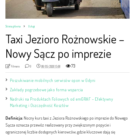
Strona główna
Usługi
Taxi Jezioro Rożnowskie –
Nowy Sącz po imprezie
73
Filmero
0
08/05/2026 15:06
Poszukiwanie mobilnych serwisów opon w Gdyni
Zakłady pogrzebowe jako forma wsparcia
Nadruki na Produktach Foliowych od emGRAF – Efektywny
Marketing i Oszczędność Kosztów
Definicja:
Nocny kurs taxi z Jeziora Rożnowskiego po imprezie do Nowego
Sącza oznacza przewóz realizowany przy zwiększonym popycie i
ograniczonej liczbie dostępnych kierowców, gdzie kluczowe stają się