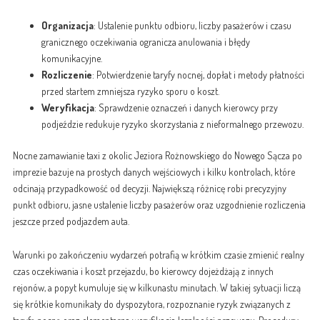
Organizacja
: Ustalenie punktu odbioru, liczby pasażerów i czasu
granicznego oczekiwania ogranicza anulowania i błędy
komunikacyjne.
Rozliczenie
: Potwierdzenie taryfy nocnej, dopłat i metody płatności
przed startem zmniejsza ryzyko sporu o koszt.
Weryfikacja
: Sprawdzenie oznaczeń i danych kierowcy przy
podjeździe redukuje ryzyko skorzystania z nieformalnego przewozu.
Nocne zamawianie taxi z okolic Jeziora Rożnowskiego do Nowego Sącza po
imprezie bazuje na prostych danych wejściowych i kilku kontrolach, które
odcinają przypadkowość od decyzji. Największą różnicę robi precyzyjny
punkt odbioru, jasne ustalenie liczby pasażerów oraz uzgodnienie rozliczenia
jeszcze przed podjazdem auta.
Warunki po zakończeniu wydarzeń potrafią w krótkim czasie zmienić realny
czas oczekiwania i koszt przejazdu, bo kierowcy dojeżdżają z innych
rejonów, a popyt kumuluje się w kilkunastu minutach. W takiej sytuacji liczą
się krótkie komunikaty do dyspozytora, rozpoznanie ryzyk związanych z