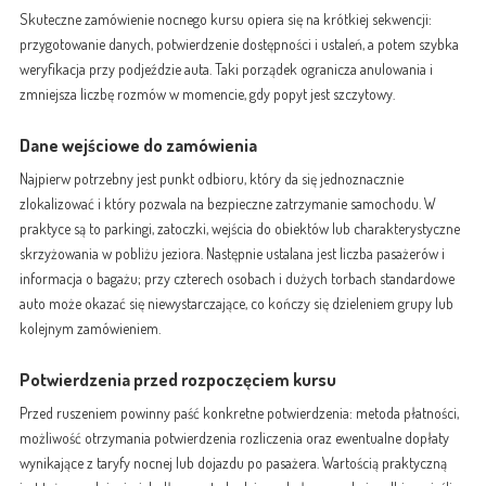
Skuteczne zamówienie nocnego kursu opiera się na krótkiej sekwencji:
przygotowanie danych, potwierdzenie dostępności i ustaleń, a potem szybka
weryfikacja przy podjeździe auta. Taki porządek ogranicza anulowania i
zmniejsza liczbę rozmów w momencie, gdy popyt jest szczytowy.
Dane wejściowe do zamówienia
Najpierw potrzebny jest punkt odbioru, który da się jednoznacznie
zlokalizować i który pozwala na bezpieczne zatrzymanie samochodu. W
praktyce są to parkingi, zatoczki, wejścia do obiektów lub charakterystyczne
skrzyżowania w pobliżu jeziora. Następnie ustalana jest liczba pasażerów i
informacja o bagażu; przy czterech osobach i dużych torbach standardowe
auto może okazać się niewystarczające, co kończy się dzieleniem grupy lub
kolejnym zamówieniem.
Potwierdzenia przed rozpoczęciem kursu
Przed ruszeniem powinny paść konkretne potwierdzenia: metoda płatności,
możliwość otrzymania potwierdzenia rozliczenia oraz ewentualne dopłaty
wynikające z taryfy nocnej lub dojazdu po pasażera. Wartością praktyczną