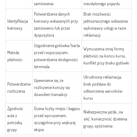
zamówienia
nieustalonego pojazdu
Potwierdzenie danych
Brak możliwości
Identyfikacja
kierowcy wskazanych przy
jednoznacznego wskazania
kierowcy
zamówieniu lub przez
wykonawcy usługi w razie
dyspozytora
reklamacji
Uzgodnienie gotówka/karta
Wymuszenie innej formy
Metoda
przed rozpoczęciem;
płatności na końcu kursu,
płatności
potwierdzenie dostępności
konflikt przy braku gotówki
terminala
Utrudniona reklamacja,
Upewnienie się, że
Potwierdzenie
brak podstaw do
rozliczenie kończy się
rozliczenia
odtworzenia warunków
dowodem transakcji
kursu
Zgodność
Ocena liczby miejsc i bagażu
Niebezpieczna jazda „na
auta z
przed wyruszeniem,
siłę”, konieczność dzielenia
potrzebą
szczególnie przy większej
grupy, opóźnienia
grupy
ekipie