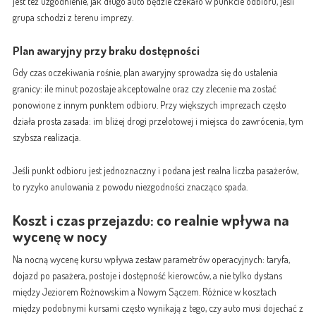
jest też uzgodnienie, jak długo auto będzie czekało w punkcie odbioru, jeśli
grupa schodzi z terenu imprezy.
Plan awaryjny przy braku dostępności
Gdy czas oczekiwania rośnie, plan awaryjny sprowadza się do ustalenia
granicy: ile minut pozostaje akceptowalne oraz czy zlecenie ma zostać
ponowione z innym punktem odbioru. Przy większych imprezach często
działa prosta zasada: im bliżej drogi przelotowej i miejsca do zawrócenia, tym
szybsza realizacja.
Jeśli punkt odbioru jest jednoznaczny i podana jest realna liczba pasażerów,
to ryzyko anulowania z powodu niezgodności znacząco spada.
Koszt i czas przejazdu: co realnie wpływa na
wycenę w nocy
Na nocną wycenę kursu wpływa zestaw parametrów operacyjnych: taryfa,
dojazd po pasażera, postoje i dostępność kierowców, a nie tylko dystans
między Jeziorem Rożnowskim a Nowym Sączem. Różnice w kosztach
między podobnymi kursami często wynikają z tego, czy auto musi dojechać z