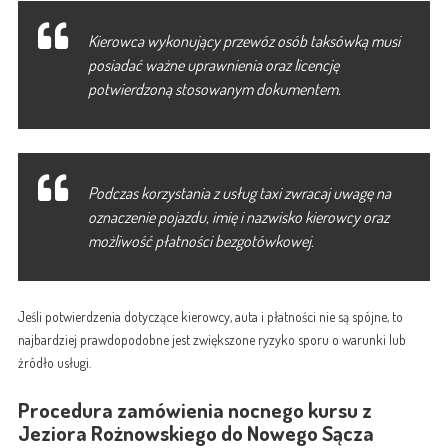
Kierowca wykonujący przewóz osób taksówką musi
posiadać ważne uprawnienia oraz licencję
potwierdzoną stosowanym dokumentem.
Podczas korzystania z usług taxi zwracaj uwagę na
oznaczenie pojazdu, imię i nazwisko kierowcy oraz
możliwość płatności bezgotówkowej.
Jeśli potwierdzenia dotyczące kierowcy, auta i płatności nie są spójne, to
najbardziej prawdopodobne jest zwiększone ryzyko sporu o warunki lub
źródło usługi.
Procedura zamówienia nocnego kursu z
Jeziora Rożnowskiego do Nowego Sącza