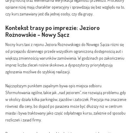
taryfą nocną oraz elementarna weryfikacja legalności przewozu. Procedury
opisane niżej mają charakter operacyjny i sprawdzają się bez względu na to,
czy kurs zamawiany jest dla jednej osoby, czy dla grupy.
Kontekst trasy po imprezie: Jezioro
Rożnowskie – Nowy Sącz
Nocny kurs taxi z rejonu Jeziora Rożnowskiego do Nowego Sącza różni się
od przejazdu dziennego przede wszystkim ograniczoną dostępnością aut i
większą zmiennością warunków zamówienia. W godzinach po zakończeniu
imprez liczba zleceń rośnie skokowo, a dyspozytorzy priorytetyzują
zgłoszenia możliwe do szybkiej realizacji.
Najczęstszym punktem zapalnym bywa opis miejsca odbioru.
Sformułowania ogólne, takie jak „nad jeziorem”, nie rozwiążą problemu, gdy
w okolicy działa kilka parkingów, zjazdów i zatoczek. Precyzja ma znaczenie
również dla ceny, bo dojazd po pasażera może być dłuższy niż w centrum
miasta i bywa traktowany jako część odpłatnego kursu, zależnie od sposobu
rozliczeń i zasad firmy.